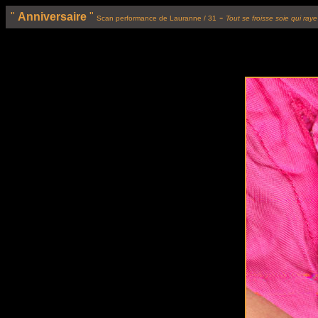
"
Anniversaire
"
-
Scan performance de Lauranne / 31
Tout se froisse soie qui raye