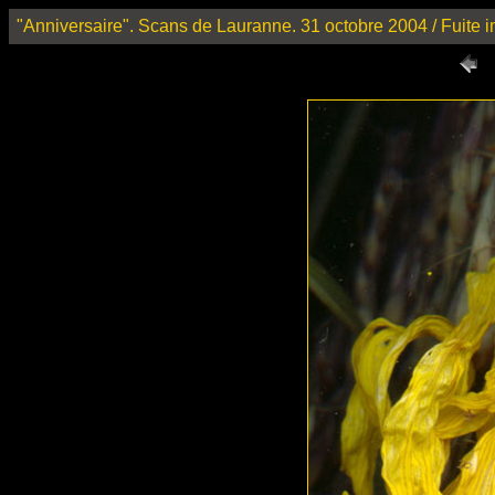
"Anniversaire". Scans de Lauranne. 31 octobre 2004 / Fuite 