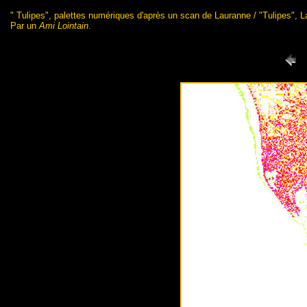
" Tulipes", palettes numériques d'après un scan de Lauranne / "Tulipes", 
Par un
Ami Lointain
.