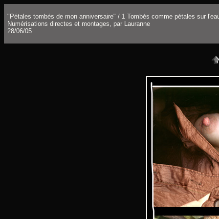
"Pétales tombés de mon anniversaire" / 1 Tombés comme pétales sur l'ea
Numérisations directes et montages, par Lauranne
28/06/05