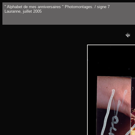
" Alphabet de mes anniversaires " Photomontages. / signe 7
Lauranne, juillet 2005